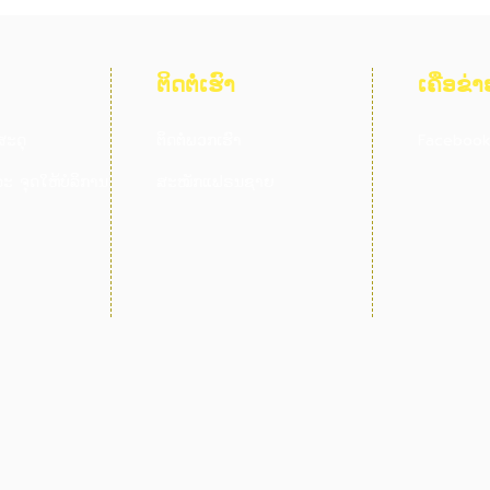
ຕິດຕໍ່ເຮົາ
ເຄືອຂ່າ
ສະດຸ
ຕິດຕໍ່ພວກເຮົາ
Faceboo
ະ ຈຸດໃຫ້ບໍລິການ
ສະໝັກແຟຣນຊາຍ