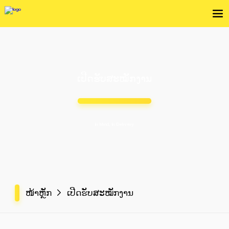
ເປີດຮັບສະໝັກງານ
In Mind, In Delivery
ໜ້າຫຼັກ
ເປີດຮັບສະໝັກງານ