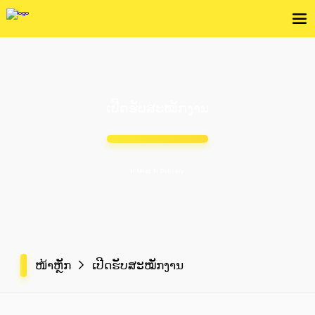
ເປີດຮັບສະໝັກງານ
In Mind, In Delivery
ໜ້າຫຼັກ
ເປີດຮັບສະໝັກງານ