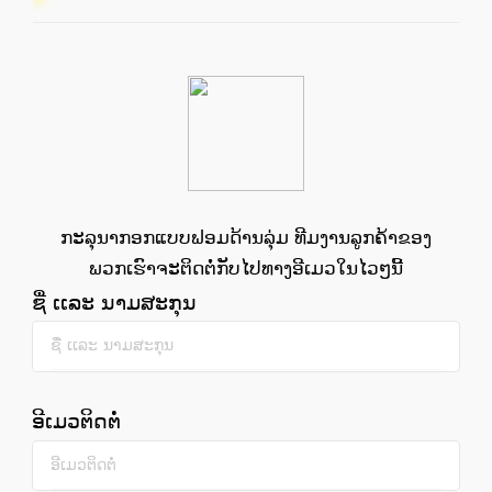
ກະລຸນາກອກແບບຟອມດ້ານລຸ່ມ ທີມງານລູກຄ້າຂອງ
ພວກເຮົາຈະຕິດຕໍ່ກັບໄປທາງອີເມວໃນໄວໆນີ້
ຊື່ ເເລະ ນາມສະກຸນ
ອີເມວຕິດຕໍ່