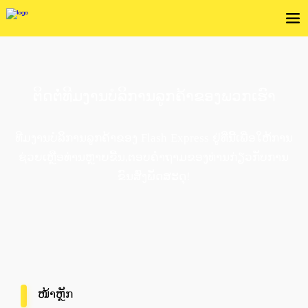
ຕິດຕໍ່ທີມງານບໍລິການລູກຄ້າຂອງພວກເຮົາ
ທີມງານບໍລິການລູກຄ້າຂອງ Flash Express ຢູ່ທີ່ນີ້ເພື່ອໃຫ້ການ
ຊ່ວຍເຫຼືອທ່ານຫຼາຍຂື້ນ,ຕອບຄຳຖາມຂອງທ່ານກ່ຽວກັບການ
ຂົນສົ່ງພັດສະດຸ!
ໜ້າຫຼັກ