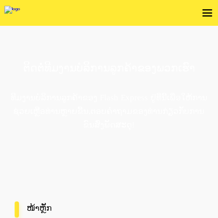
ຕິດຕໍ່ທີມງານບໍລິການລູກຄ້າຂອງພວກເຮົາ
ທີມງານບໍລິການລູກຄ້າຂອງ Flash Express ຢູ່ທີ່ນີ້ເພື່ອໃຫ້ການ
ຊ່ວຍເຫຼືອທ່ານຫຼາຍຂື້ນ,ຕອບຄຳຖາມຂອງທ່ານກ່ຽວກັບການ
ຂົນສົ່ງພັດສະດຸ!
ໜ້າຫຼັກ