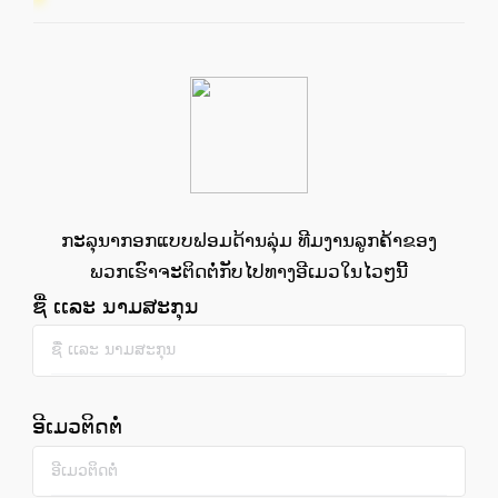
ກະລຸນາກອກແບບຟອມດ້ານລຸ່ມ ທີມງານລູກຄ້າຂອງ
ພວກເຮົາຈະຕິດຕໍ່ກັບໄປທາງອີເມວໃນໄວໆນີ້
ຊື່ ເເລະ ນາມສະກຸນ
ອີເມວຕິດຕໍ່