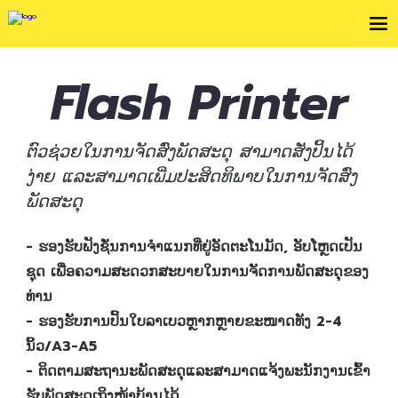
Flash Printer
ຕົວຊ່ວຍໃນການຈັດສົ່ງພັດສະດຸ ສາມາດສັ່ງປິ້ນໄດ້
ງ່າຍ ແລະສາມາດເພີ່ມປະສິດທິພາບໃນການຈັດສົ່ງ
ພັດສະດຸ
- ຮອງຮັບຟັງຊັ່ນການຈຳແນກທີ່ຢູ່ອັດຕະໂນມັດ, ອັບໂຫຼດເປັນ
ຊຸດ ເພື່ອຄວາມສະດວກສະບາຍໃນການຈັດການພັດສະດຸຂອງ
ທ່ານ
- ຮອງຮັບການປິ້ນໃບລາເບວຫຼາກຫຼາຍຂະໜາດທັງ 2-4
ນິ້ວ/A3-A5
- ຕິດຕາມສະຖານະພັດສະດຸແລະສາມາດແຈ້ງພະນັກງານເຂົ້າ
ຮັບພັດສະດຸເຖິງໜ້າບ້ານໄດ້