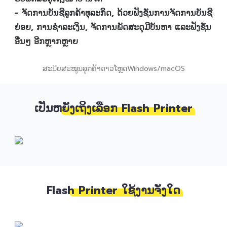
- ຈັດການບັນຊີລູກຄ້າທຸລະກິດ, ດ້ວຍຟັງຊັ່ນການຈັດການບັນຊີ
ຍ່ອຍ, ການຊຳລະເງິນ, ຈັດການພັດສະດຸມີບັນຫາ ແລະຟັງຊັ່ນ
ອື່ນໆ ອີກຫຼາກຫຼາຍ
ສະນັບສະໜູນລູກຄ້າດາວໂຫຼດWindows/macOS
ເປັນຫຍັງເຖິງເລືອກ Flash Printer
Flash Printer ໃຊ້ງານຈັງໃດ