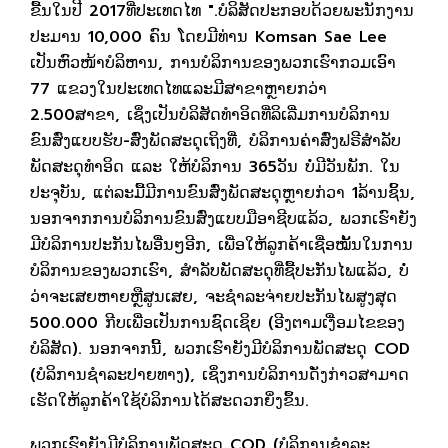
ຂື້ນໃນປີ 2017ທີ່ປະເທດໄທ ".ບໍລິສັດປະກອບດ້ວຍພະນັກງານ
ປະມານ 10,000 ຄົນ ໂດຍມີທ່ານ Komsan Sae Lee
ເປັນຫົວໜ້າບໍລິຫານ, ການບໍລິການຂອງພວກເຮົາກວມເອົາ
77 ແຂວງໃນປະເທດໄທແລະມີສາຂາຫຼາຍກວ່າ
2.500ສາຂາ, ເຊິ່ງເປັນບໍລິສັດທຳອິດທີ່ລິເລີ່ມການບໍລິການ
ຂົນສົ່ງແບບຮັບ-ສົ່ງພັດສະດຸເຖິງທີ່, ບໍລິການຄ່າສົ່ງຟຣີສຳລັບ
ພັດສະດຸທຳອິດ ແລະ ໃຫ້ບໍລິການ 365ວັນ ບໍ່ມີວັນພັກ. ໃນ
ປະຈຸບັນ, ແຕ່ລະມື້ມີການຂົນສົ່ງພັດສະດຸຫຼາຍກ່ວາ 1ລ້ານຊິ້ນ,
ນອກຈາກການບໍລິການຂົນສົ່ງແບບມືອາຊີບແລ້ວ, ພວກເຮົາຍັງ
ມີບໍລິການປະກັນໄພອື່ນໆອີກ, ເພື່ອໃຫ້ລູກຄ້າເຊື່ອໝັ້ນໃນການ
ບໍລິການຂອງພວກເຮົາ, ສຳລັບພັດສະດຸທີ່ຊື້ປະກັນໄພແລ້ວ, ບໍ່
ວ່າຈະເສຍຫາຍຫຼືສູນເສຍ, ຈະຊຳລະຈ່າຍປະກັນໄພສູງສຸດ
500.000 ກີບເພື່ອເປັນການຊົດເຊິຍ (ອີງຕາມເງື່ອມໄຂຂອງ
ບໍລິສັດ). ນອກຈາກນີ້, ພວກເຮົາຍັງມີບໍລິການພັດສະດຸ COD
(ບໍລິການຊຳລະປາຍທາງ), ເຊິ່ງການບໍລິການດັ່ງກ່າວສາມາດ
ເຮັດໃຫ້ລູກຄ້າໃຊ້ບໍລິການໄດ້ສະດວກຍິ່ງຂຶ້ນ.
ພວກເຮົາຍັງມີບໍລິການພັດສະດຸ COD (ບໍລິການຊຳລະ