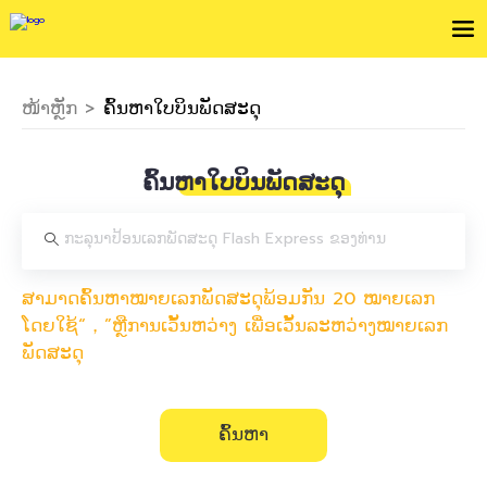
ໜ້າຫຼັກ
>
ຄົ້ນຫາໃບບິນພັດສະດຸ
ຄົ້ນຫາໃບບິນພັດສະດຸ
ສາມາດຄົ້ນຫາໝາຍເລກພັດສະດຸພ້ອມກັນ 20 ໝາຍເລກ
ໂດຍໃຊ້“，”ຫຼືການເວັ້ນຫວ່າງ ເພື່ອເວັ້ນລະຫວ່າງໝາຍເລກ
ພັດສະດຸ
ຄົ້ນຫາ