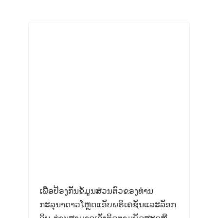
ເພື່ອປ້ອງກັນຂໍ້ມູນສ່ວນຕົວຂອງທ່ານ
ກະລຸນາດາວໂຫຼດແອັບພຣິເຄຊັ່ນແລະລັອກ