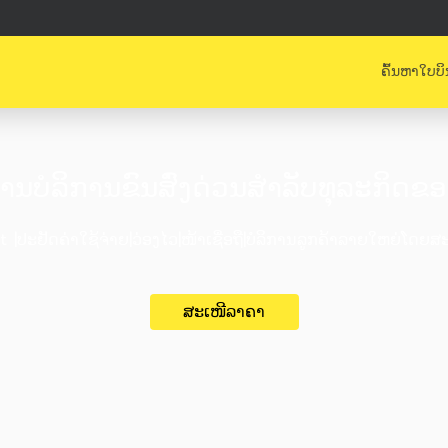
ຄົ້ນຫາໃບບິ
ນບໍລິການຂົນສົ່ງດ່ວນສຳລັບທຸລະກິດຂອ
 |ປະຢັດຄ່າໃຊ້ຈ່າຍ|ວ່ອງໄວ|ໜ້າເຊື່ອຖື|ບໍລິການລູກຄ້າລາຍໃຫຍ່ໂດຍ
ສະເໜີລາຄາ