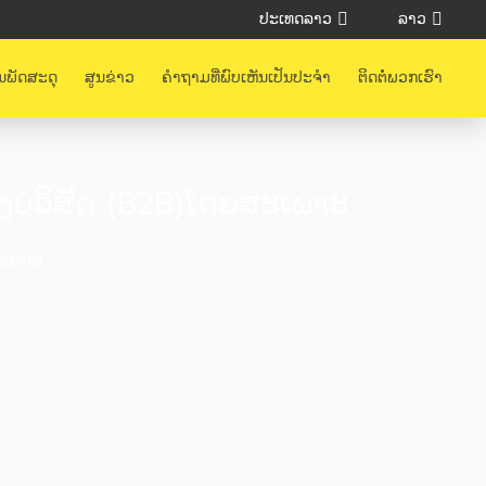
ປະເທດລາວ
ລາວ
ນພັດສະດຸ
ສູນຂ່າວ
ຄຳຖາມທີ່ພົບເຫັນເປັນປະຈຳ
ຕິດຕໍ່ພວກເຮົາ
ງບໍລິສັດ (B2B)ໂດຍສະເພາະ
ສະເພາະ