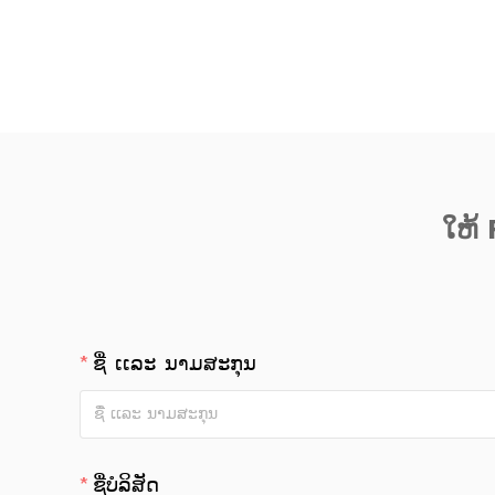
ໃຫ້ 
ຊື່ ເເລະ ນາມສະກຸນ
ຊື່ບໍລິສັດ