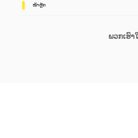
ໜ້າຫຼັກ
ພວກເຮົາໃ