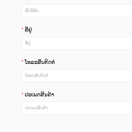
ທີ່ຢູ່
ໂທລະສັບຕິດຕໍ່
ປະເພດສິນຄ້າ