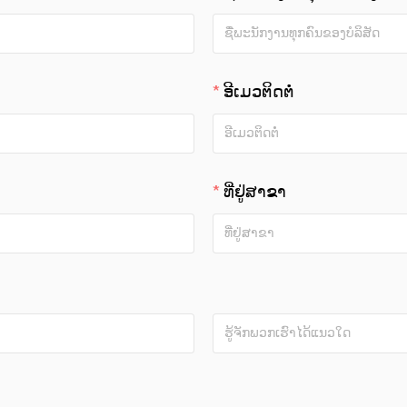
ອີເມວຕິດຕໍ່
ທີ່ຢູ່ສາຂາ