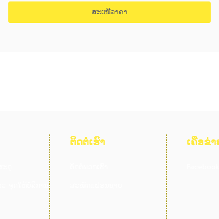
ສະເໜີລາຄາ
ຕິດຕໍ່ເຮົາ
ເຄືອຂ່າ
ສະດຸ
ຕິດຕໍ່ພວກເຮົາ
Faceboo
ະ ຈຸດໃຫ້ບໍລິການ
ສະໝັກແຟຣນຊາຍ