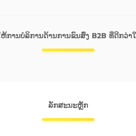
ຫ້ການບໍລິການດ້ານການຂົນສົ່ງ B2B ທີ່ດີກວ່າໃ
ລັກສະນະຫຼັກ