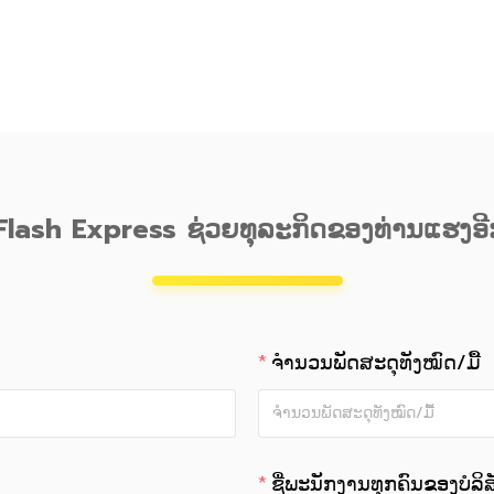
Flash Express ຊ່ວຍທຸລະກິດຂອງທ່ານແຮງອີ
ຈຳນວນພັດສະດຸທັງໝົດ/ມື້
ຊື່ພະນັກງານທຸກຄົນຂອງບໍລິສ