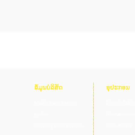
ຂໍ້ມູນບໍລິສັດ
ອຸປະກອນ
ກ່ຽວກັບ Flash Express
ຄົ້ນຫາໃບບິນພັດ
ສູນຂ່າວ
ຄົ້ນຫາສາຂາ ເເລ
ບລ໋ອກຂອງ Flash Express
Flash Printer