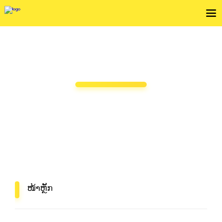
ບໍລິການສົ່ງພັດສະດຸປະຈຳອາທິດ
ຖ້າທ່ານຕ້ອງການຂະຫຍາຍທຸລະກິດຂອງທ່ານ, ຍົກ
ແບຣນໃຫ້ສູງຂຶ້ນຫຼືປັບປຸງການຂົນສົ່ງ, ກະລຸນາເລືອກ
Flash Express!
ໜ້າຫຼັກ