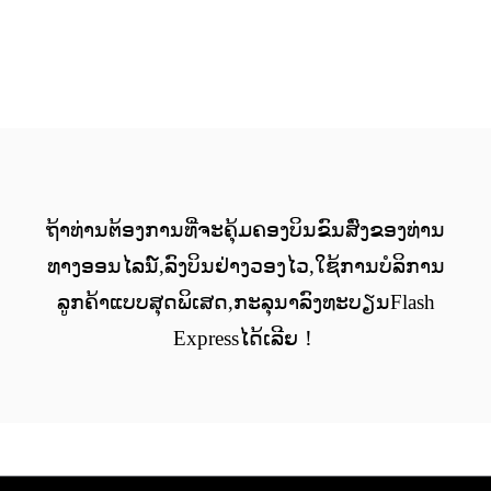
ຖ້າທ່ານຕ້ອງການທີ່ຈະຄຸ້ມຄອງບິນຂົນສົ່ງຂອງທ່ານ
ທາງອອນໄລນ໌,ລົງບິນຢ່າງວອງໄວ,ໃຊ້ການບໍລິການ
ລູກຄ້າແບບສຸດພິເສດ,ກະລຸນາລົງທະບຽນFlash
Expressໄດ້ເລີຍ！