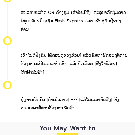
ສະແກນລະຫັດ QR ຂ້າງລຸ່ມ (ສຳລັບມືຖື), ກະລຸນາກົດປຸ່ມດາວ
ໂຫຼດແອັບພຣິເຄຊັນ Flash Express ແລະ ເຂົ້າສູ່ບັນຊີຂອງ
ທ່ານ
ເຂົ້າໄປທີ່ຟັງຊັ່ນ [ພັດສະດຸຂອງຂ້ອຍ] ແລ້ວຄົ້ນຫາພັດສະດຸທີ່ທ່ານ
ຕ້ອງການແກ້ໄຂເວລາຈັດສົ່ງ, ແລ້ວກົດເລືອກ [ສົ່ງໃຫ້ຂ້ອຍ] ---
[ກຳລັງຂົນສົ່ງ]
ຫຼັງຈາກນັ້ນກົດ [ດຳເນີນການ] --- [ແກ້ໄຂເວລາຈັດສົ່ງ] ອີງ
ຕາມເວລາທີ່ທ່ານຕ້ອງການຈັດສົ່ງ
You May Want to