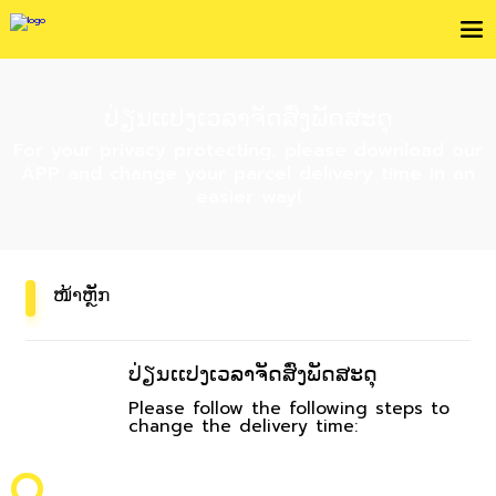
ປ່ຽນເເປງເວລາຈັດສົ່ງພັດສະດຸ
For your privacy protecting, please download our
APP and change your parcel delivery time in an
easier way!
ໜ້າຫຼັກ
ປ່ຽນເເປງເວລາຈັດສົ່ງພັດສະດຸ
Please follow the following steps to
change the delivery time: